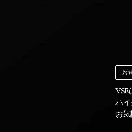
お
VSE
ハイ
お気